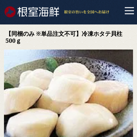
【同梱のみ ※単品注文不可】冷凍ホタテ貝柱
500ｇ