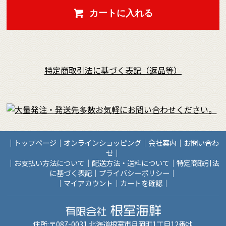
カートに入れる
特定商取引法に基づく表記（返品等）
｜
トップページ
｜
オンラインショッピング
｜
会社案内
｜
お問い合わ
せ
｜
｜
お支払い方法について
｜
配送方法・送料について
｜
特定商取引法
に基づく表記
｜
プライバシーポリシー
｜
｜
マイアカウント
｜
カートを確認
｜
住所:〒087-0031 北海道根室市月岡町1丁目12番地