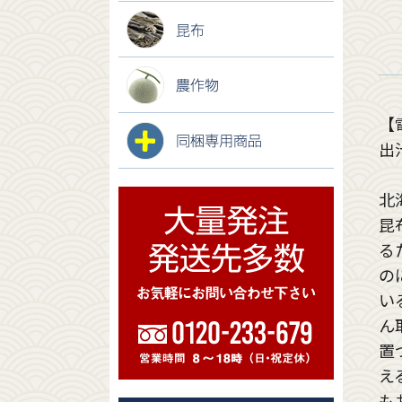
【
出
北
昆
る
の
い
ん
置
え
も