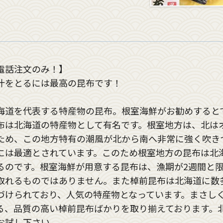
電話注文のみ！】
汁をとるには最高の昆布です！
海道を代表する特産物の昆布。根室海鮮がお勧めすると
布は北海道の特産物として有名です。根室地方は、北は
ため、この地方特有の潮風が北から南へ非常に強く吹き
には最適とされています。このため根室地方の昆布は北
るのです。根室海鮮が用意する昆布は、漁期が2週間と
取れるものではありません。また棹前昆布は北海道に数
づけられており、人気の特産物となっています。まさし
る、品質の高い棹前昆布ばかりを取り揃えております。
お試し下さい。